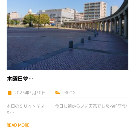
木曜日💛…
2023年3月30日
BLOG
本日のＳＵＮＮＹは…… 今日も朝からいい天気でしたね(^▽^)/
&…
READ MORE