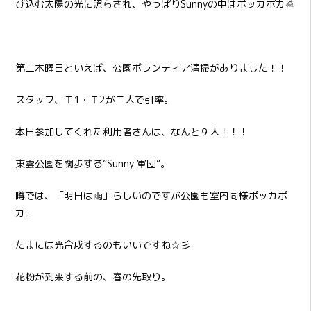
び込む太陽の光に照らされ、やっぱりSunnyの中はポッカポカ🌞
第二木曜日といえば、公園ボランティア清掃がありました！！
スタッフ、Ｔ1・Ｔ2が二人で引率。
本日参加してくれた利用者さんは、なんと９人！！！
東雲公園を闊歩する”Sunny 軍団”。
噂では、「明日は雨」らしいのですが公園も室内同様ポッカポ
カ。
たまには光合成するのもいいですね☆彡
花粉が到来する前の、春の先取り。