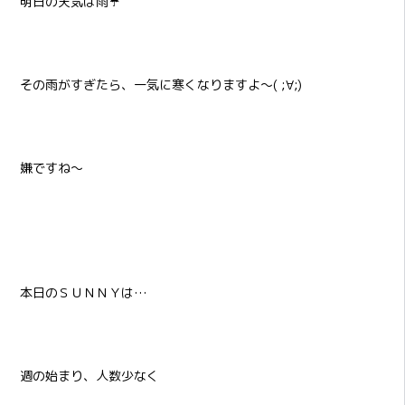
明日の天気は雨☔
その雨がすぎたら、一気に寒くなりますよ～( ;∀;)
嫌ですね～
本日のＳＵＮＮＹは…
週の始まり、人数少なく