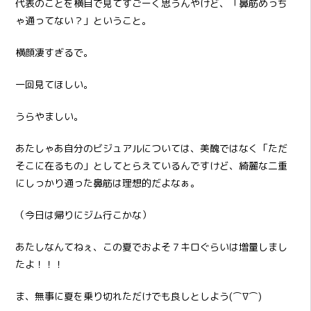
代表のことを横目で見てすごーく思うんやけど、「鼻筋めっち
ゃ通ってない？」ということ。
横顔凄すぎるで。
一回見てほしい。
うらやましい。
あたしゃあ自分のビジュアルについては、美醜ではなく「ただ
そこに在るもの」としてとらえているんですけど、綺麗な二重
にしっかり通った鼻筋は理想的だよなぁ。
（今日は帰りにジム行こかな）
あたしなんてねぇ、この夏でおよそ７キロぐらいは増量しまし
たよ！！！
ま、無事に夏を乗り切れただけでも良しとしよう(⌒∇⌒)