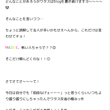
どんなことがあろうがワタスはBlogを書き続けますヨ～～～～
🤡
そんなことを言いつつ…
ちょっと誤解してる人が多いかもせえへんから、これだけは言
わせてチョ！
M
A
Z
I
D
E
、怖い人ちゃうで？？🙃
そこだけ頼んどくわな！！🙂
さてさてさ～～～て！
今日は自分でも「前段なげぇーーー」っと思うくらいいつもよ
り盛り盛りにしちゃったんでワタス反省の極みッ❗❗