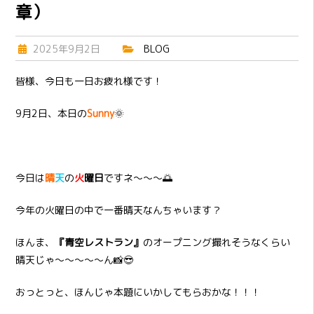
章）
2025年9月2日
BLOG
皆様、今日も一日お疲れ様です！
9月2日、本日の
Sunny
🌞
今日は
晴
天
の
火
曜日
ですネ～～～🌅
今年の火曜日の中で一番晴天なんちゃいます？
ほんま、
『青空レストラン』
のオープニング撮れそうなくらい
晴天じゃ～～～～～ん📸😎
おっとっと、ほんじゃ本題にいかしてもらおかな！！！