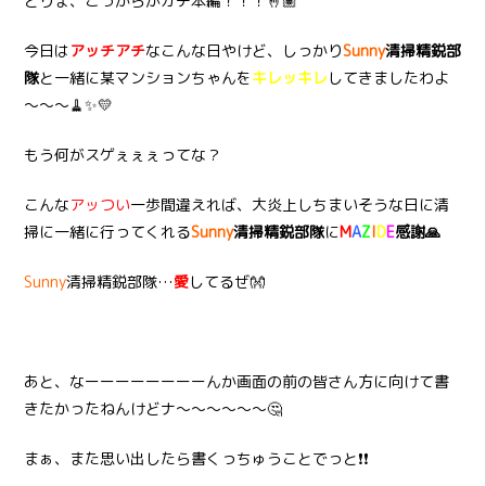
とりま、こっからがガチ本編！！！🤞🏽
今日は
アッチアチ
なこんな日やけど、しっかり
Sunny
清掃精鋭部
隊
と一緒に某マンションちゃんを
キレッキレ
してきましたわよ
～～～🧹✨💛
もう何がスゲぇぇぇってな？
こんな
アッつい
一歩間違えれば、大炎上しちまいそうな日に清
掃に一緒に行ってくれる
Sunny
清掃精鋭部隊
に
M
A
Z
I
D
E
感謝🙏
Sunny
清掃精鋭部隊…
愛
してるぜ👐
あと、なーーーーーーーーんか画面の前の皆さん方に向けて書
きたかったねんけどナ～～～～～～🤔
まぁ、また思い出したら書くっちゅうことでっと❗❗