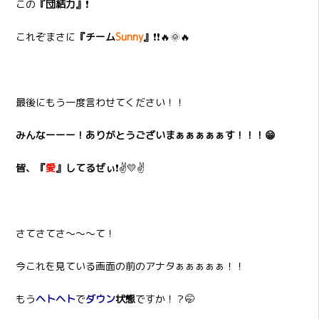
この
『団結力』
❗
これぞまさに
『チーム
Sunny
』
❗❗🔥🌞🔥
最後にもう一度言わせてください！！
みんなーーー！ありがとうございまぁぁぁぁぁす！！！😁
皆、『
愛
』
してるぜぃ
❗✌💛✌
さてさてさ～～～て！
今これを見ている画面の前のアナタぁぁぁぁぁ！！
もう
ヘトヘト
で
ダウン
状態
ですか！？🤭