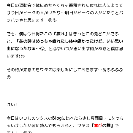
今日の運動会で体にめちゃくちゃ蓄積された疲れは人によって
は今日がピークの人がいたり…明日がピークの人がいたりとバ
ラバラやと思います！😫💦
でも、僕は今日得たこの
『疲れ』
はきっとこの先どこかでふ
と、
「あの時はめっちゃ疲れたし体中痛かったけど、いい思い
出になったなぁ…🙄」
と必ずいつか思い出す時があると僕は思
います❗❗✨
その時が来るのをワタスは楽しみにしておきます…ぬふふふふ
😚
はい！
今日はいつものワタスの
Blog
に比べたら少し真面目？になっち
ゃいましたが皆に読んでもらえると、ワタス
『
喜び
の舞』
で
す！！！😊🦋