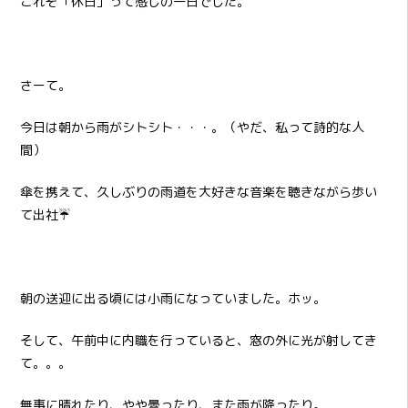
これぞ「休日」って感じの一日でした。
さーて。
今日は朝から雨がシトシト・・・。（やだ、私って詩的な人
間）
傘を携えて、久しぶりの雨道を大好きな音楽を聴きながら歩い
て出社☔
朝の送迎に出る頃には小雨になっていました。ホッ。
そして、午前中に内職を行っていると、窓の外に光が射してき
て。。。
無事に晴れたり、やや曇ったり、また雨が降ったり。