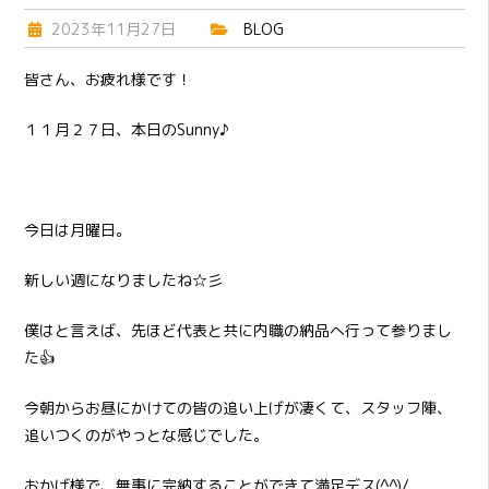
2023年11月27日
BLOG
皆さん、お疲れ様です！
１１月２７日、本日のSunny♪
今日は月曜日。
新しい週になりましたね☆彡
僕はと言えば、先ほど代表と共に内職の納品へ行って参りまし
た👍
今朝からお昼にかけての皆の追い上げが凄くて、スタッフ陣、
追いつくのがやっとな感じでした。
おかげ様で、無事に完納することができて満足デス(^^)/