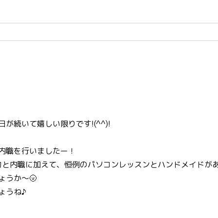
続いて嬉しい限りです!(^^)!
内職を行いましたー！
力と内職に加えて、恒例のパソコンレッスンとハンドメイドがあ
うか～🌝
ょうね♪