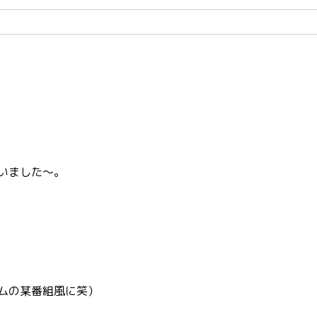
いました～。
ームの某番組風に笑）